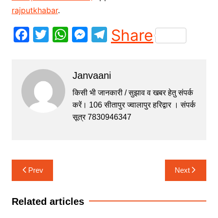
rajputkhabar
.
F
T
W
M
T
Share
a
w
h
e
el
c
itt
at
s
e
Janvaani
e
er
s
s
gr
b
A
e
a
किसी भी जानकारी / सुझाव व खबर हेतु संपर्क
करें। 106 सीतापुर ज्वालापुर हरिद्वार । संपर्क
o
p
n
m
सूत्र 7830946347
o
p
g
k
er
Post
Prev
Next
navigation
Related articles