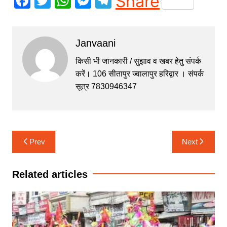
F
T
W
M
T
Share
a
w
h
e
el
c
itt
at
s
e
Janvaani
e
er
s
s
gr
b
A
e
a
किसी भी जानकारी / सुझाव व खबर हेतु संपर्क
करें। 106 सीतापुर ज्वालापुर हरिद्वार । संपर्क
o
p
n
m
सूत्र 7830946347
o
p
g
k
er
Post
Prev
Next
navigation
Related articles