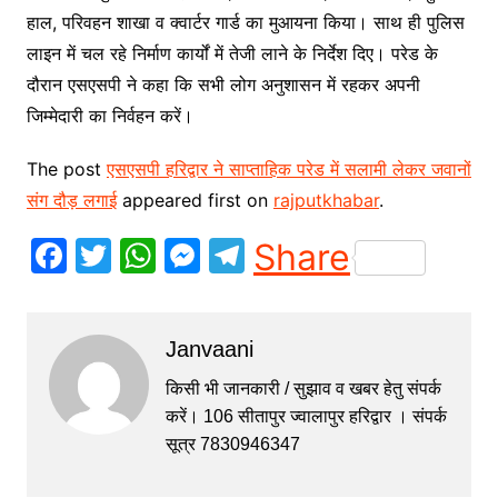
हाल, परिवहन शाखा व क्वार्टर गार्ड का मुआयना किया। साथ ही पुलिस
लाइन में चल रहे निर्माण कार्यों में तेजी लाने के निर्देश दिए। परेड के
दौरान एसएसपी ने कहा कि सभी लोग अनुशासन में रहकर अपनी
जिम्मेदारी का निर्वहन करें।
The post
एसएसपी हरिद्वार ने साप्ताहिक परेड में सलामी लेकर जवानों
संग दौड़ लगाई
appeared first on
rajputkhabar
.
F
T
W
M
T
Share
a
w
h
e
el
c
itt
at
s
e
Janvaani
e
er
s
s
gr
b
A
e
a
किसी भी जानकारी / सुझाव व खबर हेतु संपर्क
करें। 106 सीतापुर ज्वालापुर हरिद्वार । संपर्क
o
p
n
m
सूत्र 7830946347
o
p
g