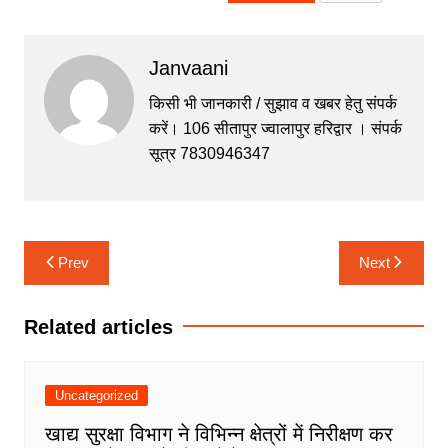
a
w
h
e
el
c
itt
at
s
e
Janvaani
e
er
s
s
gr
b
A
e
a
किसी भी जानकारी / सुझाव व खबर हेतु संपर्क
करें। 106 सीतापुर ज्वालापुर हरिद्वार । संपर्क
o
p
n
m
सूत्र 7830946347
o
p
g
k
er
Post
Prev
Next
navigation
Related articles
Uncategorized
खाद्य सुरक्षा विभाग ने विभिन्न क्षेत्रों में निरीक्षण कर