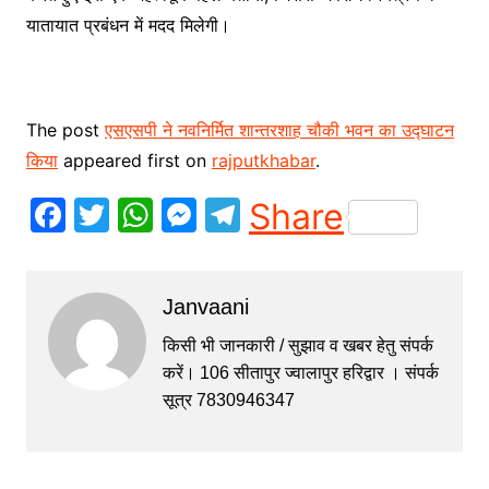
यातायात प्रबंधन में मदद मिलेगी।
The post
एसएसपी ने नवनिर्मित शान्तरशाह चौकी भवन का उद्घाटन
किया
appeared first on
rajputkhabar
.
F
T
W
M
T
Share
a
w
h
e
el
c
itt
at
s
e
Janvaani
e
er
s
s
gr
b
A
e
a
किसी भी जानकारी / सुझाव व खबर हेतु संपर्क
करें। 106 सीतापुर ज्वालापुर हरिद्वार । संपर्क
o
p
n
m
सूत्र 7830946347
o
p
g
k
er