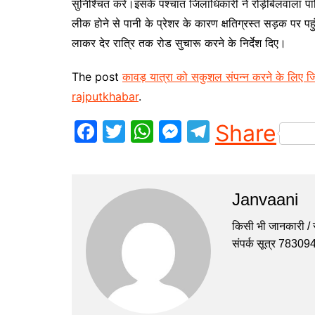
सुनिश्चित करें।इसके पश्चात जिलाधिकारी ने रोड़ीबेलवाला पार
लीक होने से पानी के प्रेशर के कारण क्षतिग्रस्त सड़क पर पहुं
लाकर देर रात्रि तक रोड सुचारू करने के निर्देश दिए।
The post
कावड़ यात्रा को सकुशल संपन्न करने के लिए जिल
rajputkhabar
.
F
T
W
M
T
Share
a
w
h
e
el
c
itt
at
s
e
e
er
s
s
gr
Janvaani
b
A
e
a
किसी भी जानकारी / सु
o
p
n
m
संपर्क सूत्र 7830
o
p
g
k
er