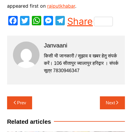
appeared first on
rajputkhabar
.
F
T
W
M
T
Share
a
w
h
e
el
c
itt
at
s
e
Janvaani
e
er
s
s
gr
b
A
e
a
किसी भी जानकारी / सुझाव व खबर हेतु संपर्क
करें। 106 सीतापुर ज्वालापुर हरिद्वार । संपर्क
o
p
n
m
सूत्र 7830946347
o
p
g
k
er
Post
Prev
Next
navigation
Related articles