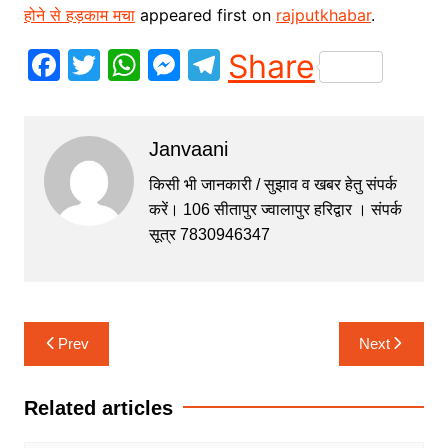
होने से हड़काम मचा
appeared first on
rajputkhabar
.
F
T
W
M
T
Share
a
w
h
e
el
c
itt
at
s
e
Janvaani
e
er
s
s
gr
b
A
e
a
किसी भी जानकारी / सुझाव व खबर हेतु संपर्क
करें। 106 सीतापुर ज्वालापुर हरिद्वार । संपर्क
o
p
n
m
सूत्र 7830946347
o
p
g
k
er
Post
Prev
Next
navigation
Related articles