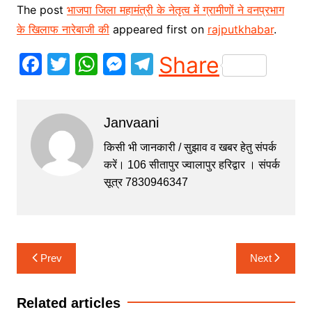
The post
भाजपा जिला महामंत्री के नेतृत्व में ग्रामीणों ने वनप्रभाग
के खिलाफ नारेबाजी की
appeared first on
rajputkhabar
.
F
T
W
M
T
Share
a
w
h
e
el
c
itt
at
s
e
Janvaani
e
er
s
s
gr
b
A
e
a
किसी भी जानकारी / सुझाव व खबर हेतु संपर्क
करें। 106 सीतापुर ज्वालापुर हरिद्वार । संपर्क
o
p
n
m
सूत्र 7830946347
o
p
g
k
er
Post
Prev
Next
navigation
Related articles