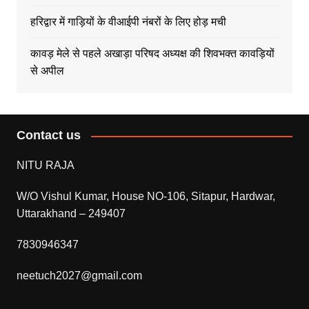
हरिद्वार में गाड़ियों के वीआईपी नंबरों के लिए होड़ मची
कावड़ मेले से पहले अखाड़ा परिषद अध्यक्ष की शिवभक्त कावड़ियों
से अपील
Contact us
NITU RAJA
W/O Vishul Kumar, House NO-106, Sitapur, Hardwar,
Uttarakhand – 249407
7830946347
neetuch2027@gmail.com