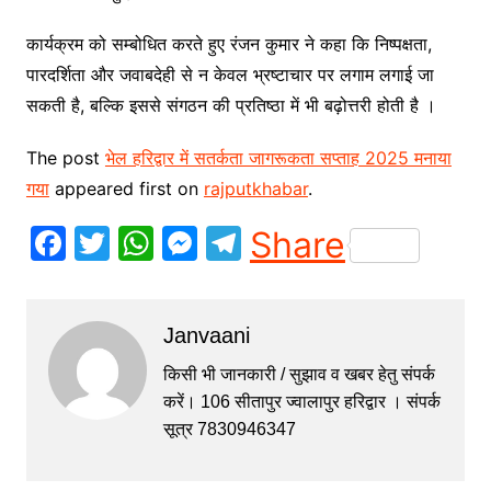
कार्यक्रम को सम्बोधित करते हुए रंजन कुमार ने कहा कि निष्पक्षता,
पारदर्शिता और जवाबदेही से न केवल भ्रष्टाचार पर लगाम लगाई जा
सकती है, बल्कि इससे संगठन की प्रतिष्ठा में भी बढ़ोत्तरी होती है ।
The post
भेल हरिद्वार में सतर्कता जागरूकता सप्ताह 2025 मनाया
गया
appeared first on
rajputkhabar
.
F
T
W
M
T
Share
a
w
h
e
el
c
itt
at
s
e
Janvaani
e
er
s
s
gr
b
A
e
a
किसी भी जानकारी / सुझाव व खबर हेतु संपर्क
करें। 106 सीतापुर ज्वालापुर हरिद्वार । संपर्क
o
p
n
m
सूत्र 7830946347
o
p
g
k
er