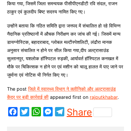
किया गया, जिसमें जिला समन्वयक पीसीपीएनडीटी रवि संदल, राजन
ठाकुर एवं कुलदीप बिष्ट सदस्य नामित किए गए।
उन्होंने बताया कि गठित समिति द्वारा जनपद में संचालित हो रहे विभिन्न
नैदानिक प्रतिष्ठानों में औचक निरीक्षण कर जांच की गई। जिसमें मान्य
डायग्नोस्टिक, बहादराबाद, ग्लोबल मल्टीस्पेशलिटी, लंढौरा मानक
अनुसार संचालित न होने पर सील किया गया,दीप अल्ट्रासाउंड
सुल्तानपुर, यशलोक हॉस्पिटल रुड़की, आर्यावर्त हॉस्पिटल कनखल में
मौके पर चिकित्सक न होने पर एवं मशीन को चालू हालत में पाए जाने पर
जुर्माना एवं नोटिस भी निर्गत किए गए।
The post
जिले में स्वास्थ्य विभाग ने क्लीनिको और अल्ट्रासाउंड
केंद्र पर बड़ी कार्रवाई की
appeared first on
rajputkhabar
.
F
T
W
M
T
Share
a
w
h
e
el
c
itt
at
s
e