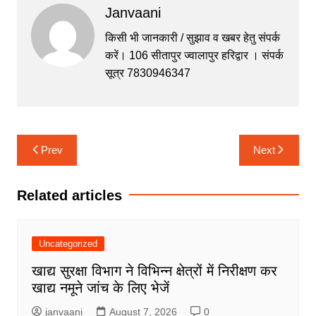
Janvaani
e
er
s
s
gr
b
A
e
a
किसी भी जानकारी / सुझाव व खबर हेतु संपर्क
करें। 106 सीतापुर ज्वालापुर हरिद्वार । संपर्क
o
p
n
m
सूत्र 7830946347
o
p
g
k
er
Post
Prev
Next
navigation
Related articles
Uncategorized
खाद्य सुरक्षा विभाग ने विभिन्न क्षेत्रों में निरीक्षण कर
खाद्य नमूने जांच के लिए भेजें
janvaani
August 7, 2026
0