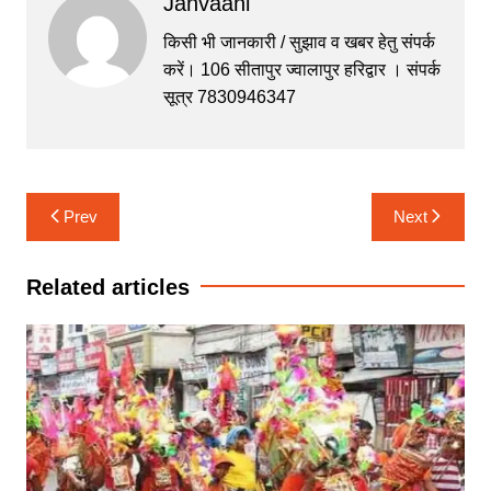
Janvaani
e
er
s
s
gr
b
A
e
a
किसी भी जानकारी / सुझाव व खबर हेतु संपर्क
करें। 106 सीतापुर ज्वालापुर हरिद्वार । संपर्क
o
p
n
m
सूत्र 7830946347
o
p
g
k
er
Post
Prev
Next
navigation
Related articles