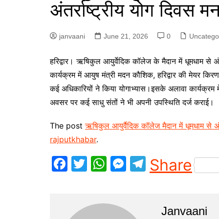
अंतर्राष्ट्रीय योग दिवस म
p
g
r
e
a
janvaani
June 21, 2026
0
Uncatego
r
m
ह
रिद्वार। ऋषिकुल आयुर्वेदिक कॉलेज के मैदान में धूमधाम से
कार्यक्रम में आयुष मंत्री मदन कौशिक, हरिद्वार की मेयर क
कई अधिकारियों ने किया योगाभ्यास।इसके अलावा कार्यक्रम में 
अवसर पर कई साधु संतों ने भी अपनी उपस्थिति दर्ज कराई।
The post
ऋषिकुल आयुर्वैदिक कॉलेज मैदान में धूमधाम से अं
rajputkhabar
.
F
T
W
M
T
Share
a
w
h
e
el
c
itt
at
s
e
e
er
s
s
gr
Janvaani