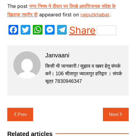
The post
नगर निगम ने दीवार पर लिखे आपत्तिजनक संदेश के
खिलाफ तहरीर दी
appeared first on
rajputkhabar
.
F
T
W
M
T
Share
a
w
h
e
el
c
itt
at
s
e
Janvaani
e
er
s
s
gr
b
A
e
a
किसी भी जानकारी / सुझाव व खबर हेतु संपर्क
करें। 106 सीतापुर ज्वालापुर हरिद्वार । संपर्क
o
p
n
m
सूत्र 7830946347
o
p
g
k
er
Post
Prev
Next
navigation
Related articles