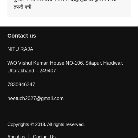
तफरी मची
Contact us
NITU RAJA
W/O Vishul Kumar, House NO-106, Sitapur, Hardwar,
Uttarakhand – 249407
7830946347
neetuch2027@gmail.com
Copyrights © 2018. All rights reserved.
About us
Contact Us