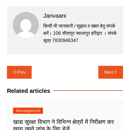
a
w
h
e
el
c
itt
at
s
e
Janvaani
e
er
s
s
gr
b
A
e
a
किसी भी जानकारी / सुझाव व खबर हेतु संपर्क
करें। 106 सीतापुर ज्वालापुर हरिद्वार । संपर्क
o
p
n
m
सूत्र 7830946347
o
p
g
k
er
Post
Prev
Next
navigation
Related articles
Uncategorized
खाद्य सुरक्षा विभाग ने विभिन्न क्षेत्रों में निरीक्षण कर
खाद्य नमूने जांच के लिए भेजें