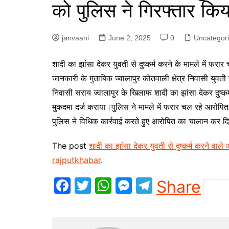
को पुलिस ने गिरफ्तार किय
p
g
r
e
a
janvaani
June 2, 2025
0
Uncategor
r
m
शादी का झांसा देकर युवती से दुष्कर्म करने के मामले में फर
जानकारी के मुताबिक ज्वालापुर कोतवाली क्षेत्र निवासी युवत
निवासी सराय ज्वालापुर के खिलाफ शादी का झांसा देकर दुष्कर
मुकदमा दर्ज कराया।पुलिस ने मामले में फरार चल रहे आरोप
पुलिस ने विधिक कार्रवाई करते हुए आरोपित का चालान कर दि
The post
शादी का झांसा देकर युवती से दुष्कर्म करने वाले
rajputkhabar
.
F
T
W
M
T
Share
a
w
h
e
el
c
itt
at
s
e