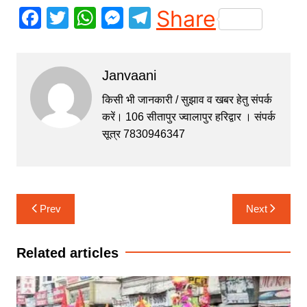
F
T
W
M
T
Share
a
w
h
e
el
c
itt
at
s
e
Janvaani
e
er
s
s
gr
b
A
e
a
किसी भी जानकारी / सुझाव व खबर हेतु संपर्क
करें। 106 सीतापुर ज्वालापुर हरिद्वार । संपर्क
o
p
n
m
सूत्र 7830946347
o
p
g
k
er
Post
Prev
Next
navigation
Related articles