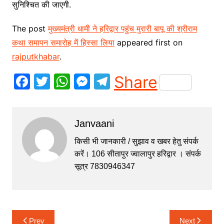
सुनिश्चित की जाएगी.
The post
मुख्यमंत्री धामी ने हरिद्वार पहुंच मुरारी बापू की श्रीराम
कथा समापन समारोह में हिस्सा लिया
appeared first on
rajputkhabar
.
F
T
W
M
T
Share
a
w
h
e
el
c
itt
at
s
e
Janvaani
e
er
s
s
gr
b
A
e
a
किसी भी जानकारी / सुझाव व खबर हेतु संपर्क
करें। 106 सीतापुर ज्वालापुर हरिद्वार । संपर्क
o
p
n
m
सूत्र 7830946347
o
p
g
k
er
Post
Prev
Next